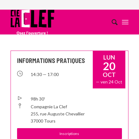
LUN
INFORMATIONS PRATIQUES
20
OCT
14:30 — 17:00
— ven 24 Oct
98h 30′
Compagnie La Clef
255, rue Auguste Chevallier
37000 Tours
Inscriptions