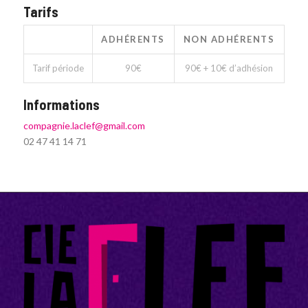
Tarifs
ADHÉRENTS
NON ADHÉRENTS
Tarif période
90€
90€ + 10€ d’adhésion
Informations
compagnie.laclef@gmail.com
02 47 41 14 71