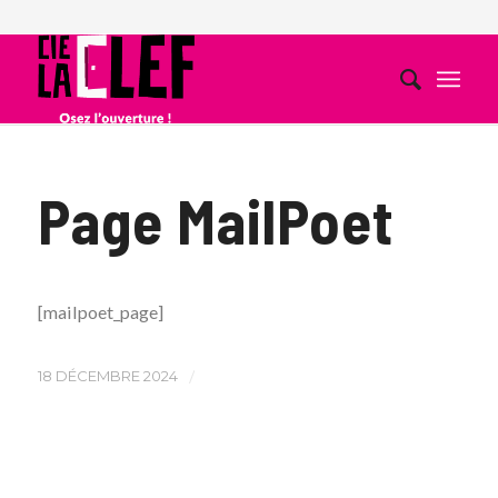
Page MailPoet
[mailpoet_page]
18 DÉCEMBRE 2024
/