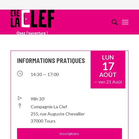
LUN
INFORMATIONS PRATIQUES
17
AOÛT
14:30 — 17:00
— ven 21 Août
98h 30′
Compagnie La Clef
255, rue Auguste Chevallier
37000 Tours
Inscriptions