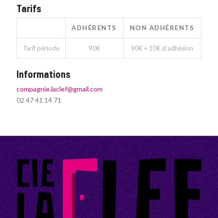
Tarifs
ADHÉRENTS
NON ADHÉRENTS
Tarif période
90€
90€ + 10€ d’adhésion
Informations
compagnie.laclef@gmail.com
02 47 41 14 71