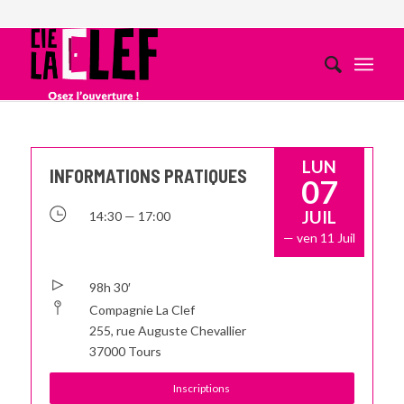
LUN
INFORMATIONS PRATIQUES
07
JUIL
14:30 — 17:00
— ven 11 Juil
98h 30′
Compagnie La Clef
255, rue Auguste Chevallier
37000 Tours
Inscriptions