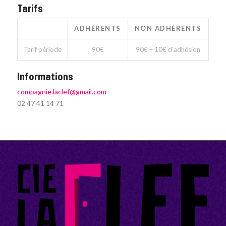
Tarifs
ADHÉRENTS
NON ADHÉRENTS
Tarif période
90€
90€ + 10€ d’adhésion
Informations
compagnie.laclef@gmail.com
02 47 41 14 71