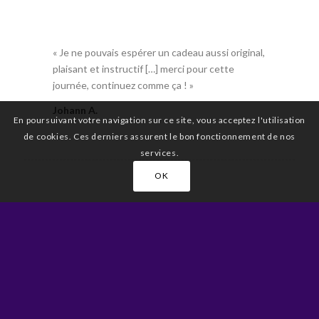
« Je ne pouvais espérer un cadeau aussi original,
plaisant et instructif […] merci pour cette
journée, continuez comme ça ! »
Johann A.
En poursuivant votre navigation sur ce site, vous acceptez l'utilisation
de cookies. Ces derniers assurent le bon fonctionnement de nos
services.
OK
« J’ai été très satisfaite du stage « découverte
de l’impro ». L’ambiance était conviviale et
constructive. Les participants très sympas et la
prof SUPER ! »
Denise M.